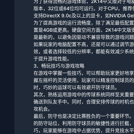
为了获得流畅的游戏体验，2K14中文版对于电脑
版本，32位或64位均可运行。对于CPU，推荐使用I
支持DirectX 9.0c及以上的显卡，如NVIDIA G
为了提高游戏的运行流畅度，除了满足最低配置要
置是4GB或更高。硬盘空间方面，2K14中文
是最新的，以避免因驱动不兼容导致的游戏问题
如果玩家的电脑配置不高，还是可以通过调节游
效，或者选择较低的分辨率，都能有效减少系统
于提升游戏性能。
3、畅玩技巧与游戏攻略
在游戏中掌握一些技巧，可以帮助玩家更好地享
握左摇杆的灵活使用，玩家可以精准控制球员的
时，巧妙的运球可以有效避开防守球员。
其次，熟练运用游戏中的传球系统同样至关重要
确送到队友手中。同时，合理安排传球的时机也
攻机会。
最后，防守也是决定比赛胜负的一个重要环节。
的防守站位，利用防守球员的敏捷性进行拦截，
巧，玩家能够在游戏中占据优势，提升竞技水平