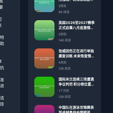
高
数据提升体验》
2周前
要
99 阅读
配
英超2026至2027赛季
统
正式启幕八月底激情开
战至次年五月收官
3周前
特
140 阅读
助
张威因伤正在进行单独
康复训练 未来恢复情况
仍需观察
掌
4周前
抗
128 阅读
国际米兰连续三场遭遇
准
争议判罚 积分榜位置受
进
到严重影响
1个月前
129 阅读
适
技
中国队在游泳世锦赛表
现卓越勇夺金牌榜首位