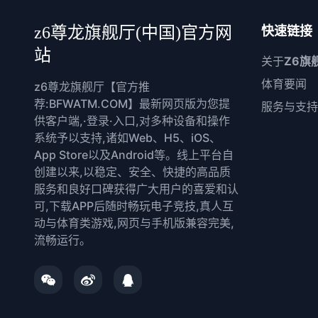
z6尊龙旗舰厅(中国)官方网
快速链接
站
关于
Z6旗
体育要闻
z6尊龙旗舰厅【官方推
荐:BFWATM.COM】最新网页版为您提
服务与支持
供客户端,·登录·入口,对多种设备和操作
系统予以支持,诸如Web、H5、iOS、
App Store以及Android等。线上平台自
创建以来,以稳定、安全、快捷的高品质
服务和良好口碑获得广大用户的喜爱和认
可,下载APP后随时畅玩电子竞技,真人互
动与体育类游戏,网页与手机版兼容完美,
流畅运行。