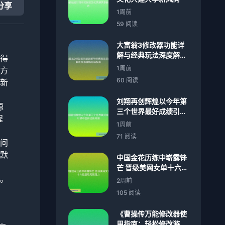
分享
1周前
59 阅读
大富翁3修改器功能详
解与经典玩法深度解析
得
全面攻略秘籍指南
1周前
方
60 阅读
新
刘翔再创辉煌以今年第
源
三个世界最好成绩引领
程
中国田径新风潮
1周前
71 阅读
问
默
中国金花历练中崭露锋
芒 晋级美网女单十六强
展现无限潜力
。
2周前
105 阅读
《曹操传万能修改器使
用指南：轻松修改游戏