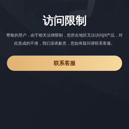
访问限制
尊敬的用户，由于相关法律限制，您所在地区无法访问J9产品，对
此造成的不便，我们深表歉意，您如有疑问请联系客服。
联系客服